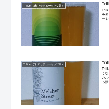
Tri
Trillium（米 マサチューセッツ州）
Tri
を使
ーや
Tri
Trillium（米 マサチューセッツ州）
Tri
うな
カル
っぽ