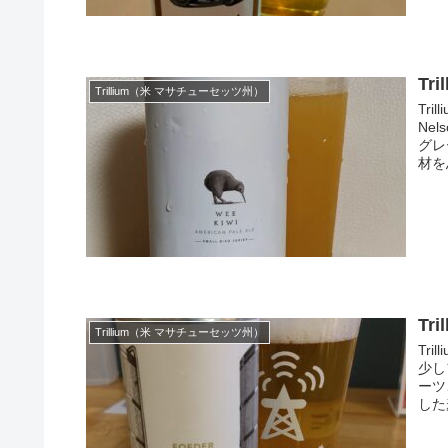
Tri
Trillium（米 マサチューセッツ州）
Tr
Ne
グレ
材を
Tri
Trillium（米 マサチューセッツ州）
Tr
少し
ーツ
した