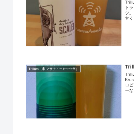
Tri
トラ
ツ。
甘く、
Tri
Trillium（米 マサチューセッツ州）
Tri
Kr
ロピ
ーな.