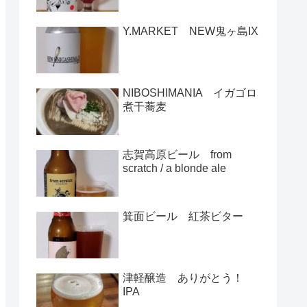
Y.MARKET NEW鬼ヶ島IX
NIBOSHIMANIA イガゴロ
煮干蕎麦
志賀高原ビール from
scratch / a blonde ale
箕面ビール 紅茶ビター
津軽醸造 ありがとう！
IPA