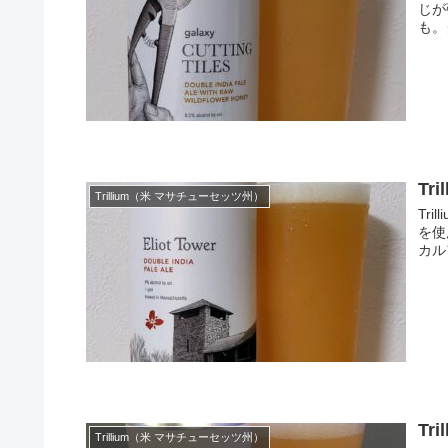
じが
も。
Tri
Trillium（米 マサチューセッツ州）
Tri
を使
カル
Tri
Trillium（米 マサチューセッツ州）