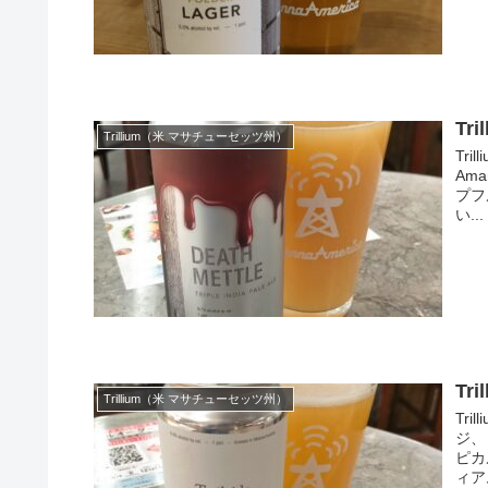
Tri
Trillium（米 マサチューセッツ州）
Tri
Am
プフ
い...
Tri
Trillium（米 マサチューセッツ州）
Tr
ジ、
ピカ
ィア