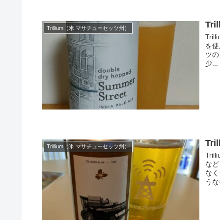
Tri
Trillium（米 マサチューセッツ州）
Tri
を使
ツの
少...
Tri
Trillium（米 マサチューセッツ州）
Tri
など
なく
うな香