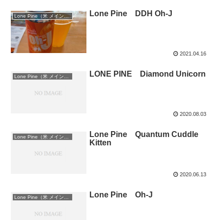
Lone Pine DDH Oh-J
Lone Pine（米 メイン州）
2021.04.16
LONE PINE Diamond Unicorn
Lone Pine（米 メイン州）
2020.08.03
Lone Pine Quantum Cuddle
Lone Pine（米 メイン州）
Kitten
2020.06.13
Lone Pine Oh-J
Lone Pine（米 メイン州）