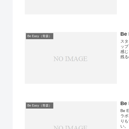
Be
Be Easy（青森）
スタ
ップ
感じ
残る
B
Be Easy（青森）
Be
ラボ
りも
い。