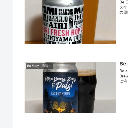
Be 
スケ
の風
Be 
Be Easy（青森）
Be e
Br
に注