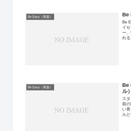
B
Be Easy（青森）
Be
イセ
ー、
れる
Be
Be Easy（青森）
ル
スタ
前の
い香
ルと