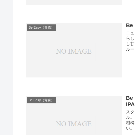
Be
Be Easy（青森）
ニュ
らし
し甘
ルー
Be
Be Easy（青森）
IPA
スタ
ル。
柑橘
い。