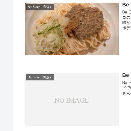
Be
Be Easy（青森）
Be
ゴの
味が
ボデ
Be
Be Easy（青森）
Be
ドI
さん