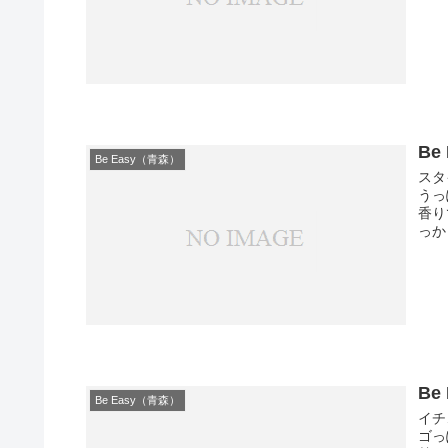
Be
Be Easy（青森）
スタ
うっ
香り
っか
Be
Be Easy（青森）
イチ
ゴっ