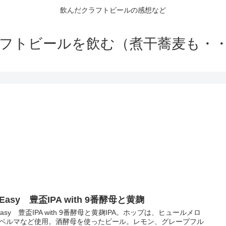
飲んだクラフトビールの感想など
フトビールを飲む（煮干蕎麦も・
 Easy 豊盃IPA with 9番酵母と黄麹
 Easy 豊盃IPA with 9番酵母と黄麹IPA。ホップは、ヒュールメロ
ベルマなど使用。酒酵母を使ったビール。レモン、グレープフル