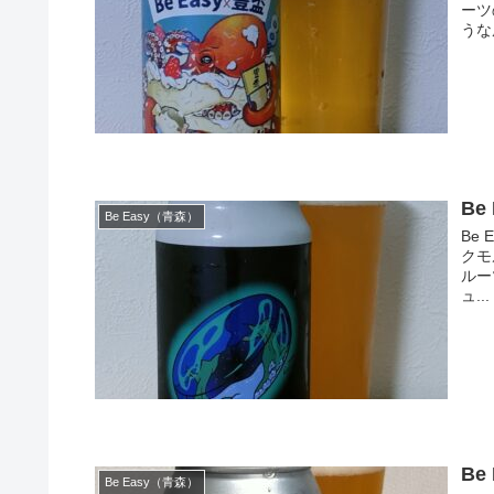
ーツ
うな
Be
Be Easy（青森）
Be 
クモ
ルー
ュ...
Be
Be Easy（青森）