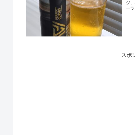
ジ、
ーラ
スポ