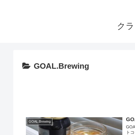
クラ
GOAL.Brewing
GO
GOAL.Brewing
GOA
トコ