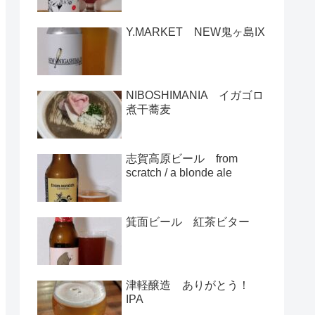
Y.MARKET NEW鬼ヶ島IX
NIBOSHIMANIA イガゴロ
煮干蕎麦
志賀高原ビール from
scratch / a blonde ale
箕面ビール 紅茶ビター
津軽醸造 ありがとう！
IPA