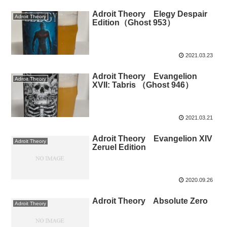
Adroit Theory Elegy Despair
Adroit Theory
Edition（Ghost 953）
2021.03.23
Adroit Theory Evangelion
Adroit Theory
XVII: Tabris （Ghost 946）
2021.03.21
Adroit Theory Evangelion XIV
Adroit Theory
Zeruel Edition
2020.09.26
Adroit Theory Absolute Zero
Adroit Theory