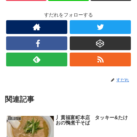
すだれをフォローする
すだれ
関連記事
丿貫福富町本店 タッキー&たけ
丿貫など
おの鴨煮干そば