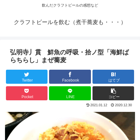
飲んだクラフトビールの感想など
クラフトビールを飲む（煮干蕎麦も・・・）
弘明寺丿貫 鮮魚の呼吸・拾ノ型「海鮮ば
らちらし」まぜ蕎麦
Twitter
Facebook
はてブ
Pocket
LINE
コピー
2021.01.12
2020.12.30