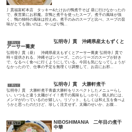
丿貫福富町本店 タッキー&たけおの鴨煮干そば 昼に行けなかったの
で、夜営業にお邪魔。京鴨と煮干を使ったスープ。煮干の風味が強
く、鴨の独特の風味は控えめ。煮干のみのスープと比べ、スープの旨
味がとても強いのは、やっぱり鴨...
弘明寺丿貫 沖縄県産太もずくと
丿貫など
アーサー蕎麦
弘明寺丿貫（昼） 沖縄県産太もずくとアーサー蕎麦 弘明寺丿貫で
時々提供される、沖縄そばシリーズ。このシリーズのスープが好き
で、なるべく食べに行くようにしている。今回も気になってしょうが
なかったので、仕事の予定を無理くり調整して、お店にお邪...
弘明寺丿貫 大勝軒煮干
丿貫など
弘明寺丿貫 大勝軒煮干青森大勝軒をリスペクトしたメニューらし
い。いつもと違う太麺がイイ！煮干の風味もしっかり。個人的には、
メンマがのっているのが嬉しい。リゾット、もしくは和え玉を食べよ
うかと思ったのだけど、珍しく注文せず。太麺のせいか、お腹...
NIBOSHIMANIA 二年目の煮干
丿貫など
中華