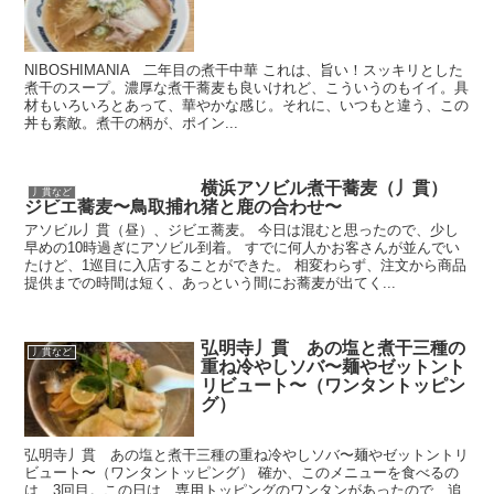
NIBOSHIMANIA 二年目の煮干中華 これは、旨い！スッキリとした
煮干のスープ。濃厚な煮干蕎麦も良いけれど、こういうのもイイ。具
材もいろいろとあって、華やかな感じ。それに、いつもと違う、この
丼も素敵。煮干の柄が、ポイン...
横浜アソビル煮干蕎麦（丿貫）
丿貫など
ジビエ蕎麦〜鳥取捕れ猪と鹿の合わせ〜
アソビル丿貫（昼）、ジビエ蕎麦。 今日は混むと思ったので、少し
早めの10時過ぎにアソビル到着。 すでに何人かお客さんが並んでい
たけど、1巡目に入店することができた。 相変わらず、注文から商品
提供までの時間は短く、あっという間にお蕎麦が出てく...
弘明寺丿貫 あの塩と煮干三種の
丿貫など
重ね冷やしソバ〜麺やゼットント
リビュート〜（ワンタントッピン
グ）
弘明寺丿貫 あの塩と煮干三種の重ね冷やしソバ〜麺やゼットントリ
ビュート〜（ワンタントッピング） 確か、このメニューを食べるの
は、3回目。この日は、専用トッピングのワンタンがあったので、追