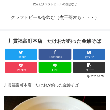
飲んだクラフトビールの感想など
クラフトビールを飲む（煮干蕎麦も・・・）
丿貫福富町本店 たけおが釣った金鰺そば
Twitter
Facebook
はてブ
Pocket
LINE
コピー
2020.10.05
丿貫福富町本店 たけおが釣った金鰺そば