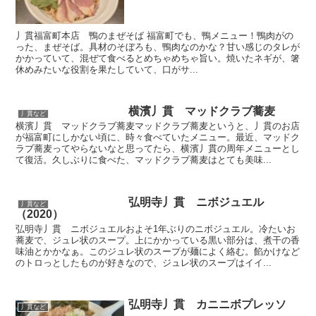
丿貫福富町本店 鴨のまぜそば 福富町でも、鴨メニュー！鴨肉がの
った、まぜそば。具材のそぼろも、鴨肉なのかな？甘い感じのタレが
かかっていて、混ぜて食べるとめちゃめちゃ旨い。焼いたネギが、箸
休めみたいな役割を果たしていて、口がサ...
横濱丿貫 マッドクラブ蕎麦
丿貫など
横濱丿貫 マッドクラブ蕎麦マッドクラブ蕎麦というと、丿貫のお店
が福富町にしかない頃に、時々食べていたメニュー。最近、マッドク
ラブ蕎麦ってやらないなと思ってたら、横濱丿貫の周年メニューとし
て復活。久しぶりに食べた、マッドクラブ蕎麦はとても美味...
弘明寺丿貫 ニボジュエル
丿貫など
（2020）
弘明寺丿貫 ニボジュエルおよそ1年ぶりのニボジュエル。冷たいお
蕎麦で、ジュレ状のスープ。上にかかっている黒い部分は、煮干の香
味油とかかなぁ。このジュレ状のスープが麺によく絡む。餡かけなど
のトロっとしたものが好きなので、ジュレ状のスープはイイ...
弘明寺丿貫 カニニボプレッソ
丿貫など