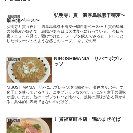
弘明寺丿貫 濃厚烏賊煮干蕎麦〜
丿貫など
鯛白湯ベース〜
弘明寺丿貫（夜） 濃厚烏賊煮干蕎麦〜鯛白湯ベース〜 丿貫の烏賊
のお蕎麦が好きで、烏賊がある日は大体食べに行っている。 今日も
夜メニューを見て、駆けつけた。 スープを飲んでみると、トロっと
したポタージュのような感じのスープ。 今までの烏...
NIBOSHIMANIA サバニボプレ
丿貫など
ッソ
NIBOSHIMANIA サバニボプレッソ境港鯖煮干、瀬戸内サバ子、文
化干しを使っているそう。ニボプレッソなので、とにかく煮干の風味
が濃い。ただ、他のニボプッレソと比べて、独特の風味がある気がす
る。具体的に表現できないのだけど、こ...
丿貫福富町本店 鴨のまぜそば
丿貫など