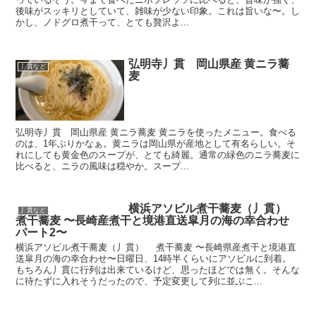
後味がスッキリとしていて、雑味が少ない印象。これは旨いな〜。し
かし、ノドグロ煮干って、とても贅沢よ...
弘明寺丿貫 岡山県産 黄ニラ蕎
丿貫など
麦
弘明寺丿貫 岡山県産 黄ニラ蕎麦 黄ニラを使ったメニュー。食べる
のは、1年ぶりかなぁ。黄ニラは岡山県が産地として有名らしい。そ
れにしても黄金色のスープが、とても綺麗。通常の緑色のニラ蕎麦に
比べると、ニラの風味は穏やか。スープ...
横浜アソビル煮干蕎麦（丿貫）
丿貫など
煮干蕎麦 〜長崎産煮干と境港直送皐月の海の幸合わせ
パート2〜
横浜アソビル煮干蕎麦（丿貫） 煮干蕎麦 〜長崎県産煮干と境港直
送皐月の海の幸合わせ〜日曜日、14時半くらいにアソビルに到着。
もちろん丿貫に行列は出来ているけど、思ったほどでは無く。そんな
に待たずに入れそうだったので、予定変更して列に並ぶこ...