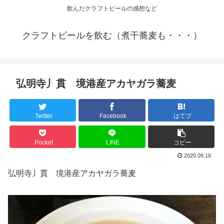
飲んだクラフトビールの感想など
クラフトビールを飲む（煮干蕎麦も・・・）
弘明寺丿貫 境港産アカヤガラ蕎麦
Twitter
Facebook
はてブ
Pocket
LINE
コピー
2020.09.18
弘明寺丿貫 境港産アカヤガラ蕎麦