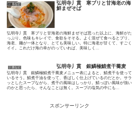
弘明寺丿貫 寒ブリと甘海老の海
丿貫など
鮮まぜそば
弘明寺丿貫 寒ブリと甘海老の海鮮まぜそば思った以上に、海鮮がた
っぷり。色味もキレイで、食欲をそそる。よく混ぜて食べるとブリ、
海老、麺が一体となり、とても美味しい。特に海老が甘くて、すごく
イイ。これだけ海の幸がのっていれば、美味しく...
弘明寺丿貫 銀鱗極鯖煮干蕎麦
丿貫など
弘明寺丿貫 銀鱗極鯖煮干蕎麦メニュー表によると、鯖煮干を使って
いるそう。鯖煮干油を使って、香ばしく仕上げているのだとか。サラ
ッとしたスープながら、煮干の風味はしっかり。鯖っぽい風味が強い
のかと思ったら、そんなことは無く。スープの塩気の中にも...
スポンサーリンク