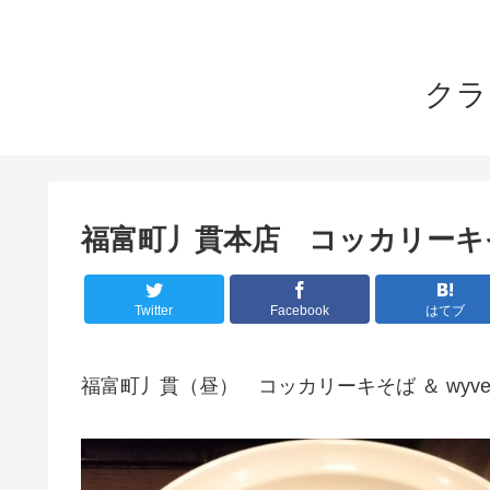
クラ
福富町丿貫本店 コッカリーキそば
Twitter
Facebook
はてブ
福富町丿貫（昼） コッカリーキそば ＆ wyv