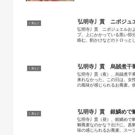
弘明寺丿貫 ニボジュエ
丿貫など
弘明寺丿貫 ニボジュエルお
プ。上にかかっている黒い部
絡む。餡かけなどのトロっとし
弘明寺丿貫 烏賊煮干
丿貫など
弘明寺丿貫（夜）、烏賊煮干
来れなかった。この日は、女
の風味が感じられるお蕎麦。個
弘明寺丿貫 銀鱗め
丿貫など
弘明寺丿貫（昼）、銀鱗めで
鯛蕎麦なのかな？出汁に、真
味の感じられるお蕎麦。スープ