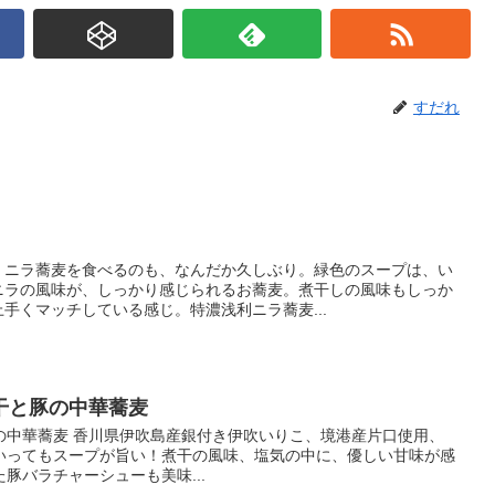
すだれ
。ニラ蕎麦を食べるのも、なんだか久しぶり。緑色のスープは、い
ニラの風味が、しっかり感じられるお蕎麦。煮干しの風味もしっか
手くマッチしている感じ。特濃浅利ニラ蕎麦...
干と豚の中華蕎麦
の中華蕎麦 香川県伊吹島産銀付き伊吹いりこ、境港産片口使用、
いってもスープが旨い！煮干の風味、塩気の中に、優しい甘味が感
豚バラチャーシューも美味...