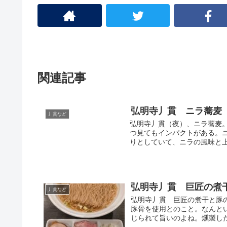
関連記事
弘明寺丿貫 ニラ蕎麦
丿貫など
弘明寺丿貫（夜）、ニラ蕎麦
つ見てもインパクトがある。
りとしていて、ニラの風味と上
弘明寺丿貫 巨匠の煮
丿貫など
弘明寺丿貫 巨匠の煮干と豚
豚骨を使用とのこと。なんと
じられて旨いのよね。燻製した