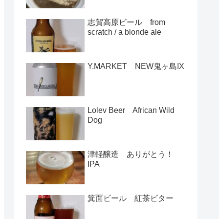
志賀高原ビール from
scratch / a blonde ale
Y.MARKET NEW鬼ヶ島IX
Lolev Beer African Wild
Dog
津軽醸造 ありがとう！
IPA
箕面ビール 紅茶ビター