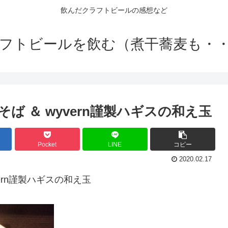
飲んだクラフトビールの感想など
フトビールを飲む（煮干蕎麦も・
 ＆ wyvern謹製ハギスの和え玉
Pocket
LINE
コピー
2020.02.17
ern謹製ハギスの和え玉