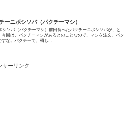
 パクチーニボシソバ（パクチーマシ）
チーニボシソバ（パクチーマシ）前回食べたパクチーニボシソバが、と
。今回は、パクチーマシがあるとのことなので、マシを注文。パク
すな。パクチーで、麺も...
ンサーリンク