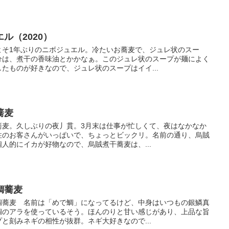
ル（2020）
よそ1年ぶりのニボジュエル。冷たいお蕎麦で、ジュレ状のスー
分は、煮干の香味油とかかなぁ。このジュレ状のスープが麺によく
たものが好きなので、ジュレ状のスープはイイ...
蕎麦
蕎麦。久しぶりの夜丿貫。3月末は仕事が忙しくて、夜はなかなか
性のお客さんがいっぱいで、ちょっとビックリ。名前の通り、烏賊
人的にイカが好物なので、烏賊煮干蕎麦は、...
で鯛蕎麦
鯛蕎麦 名前は「めで鯛」になってるけど、中身はいつもの銀鱗真
鯛のアラを使っているそう。ほんのりと甘い感じがあり、上品な旨
と刻みネギの相性が抜群。ネギ大好きなので...