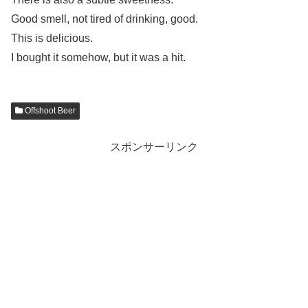
Good smell, not tired of drinking, good.
This is delicious.
I bought it somehow, but it was a hit.
Offshoot Beer
スポンサーリンク