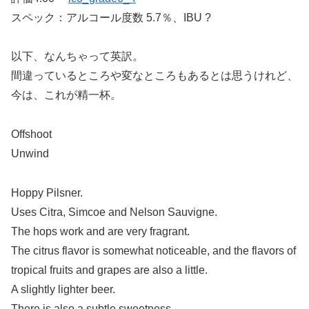
スペック：アルコール度数 5.7％、IBU ?
以下、なんちゃって英訳。
間違っているところや変なところもあるとは思うけれど、
今は、これが精一杯。
Offshoot
Unwind
Hoppy Pilsner.
Uses Citra, Simcoe and Nelson Sauvigne.
The hops work and are very fragrant.
The citrus flavor is somewhat noticeable, and the flavors of
tropical fruits and grapes are also a little.
A slightly lighter beer.
There is also a subtle sweetness.