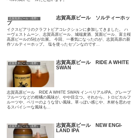
志賀高原ビール ソルティーホッ
志賀高原ビール（長野）
プ
イクスピアリのクラフトビアコレクションに参加してきました。 ハ
ーヴェストムーン、志賀高原ビール、城端麦酒、箕面ビール、富士桜
高原ビールの5社が出展。 今回、一番気になったのが、志賀高原の新
作ソルティーホップ。 塩を使ったセゾンなのです...
志賀高原ビール RIDE A WHITE
志賀高原ビール（長野）
SWAN
志賀高原ビール RIDE A WHITE SWAN インペリアルIPA。グレープ
フルーツなどの柑橘の風味が、やや目立つ。それから、トロピカルフ
ルーツや、ベリーのような甘い風味。草っぽい感じや、木材を思わせ
るスパイシーな風味も...
志賀高原ビール NEW ENGI-
志賀高原ビール（長野）
LAND IPA