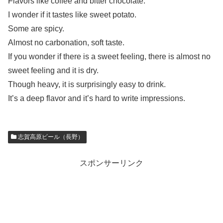
Flavors like coffee and bitter chocolate.
I wonder if it tastes like sweet potato.
Some are spicy.
Almost no carbonation, soft taste.
If you wonder if there is a sweet feeling, there is almost no
sweet feeling and it is dry.
Though heavy, it is surprisingly easy to drink.
It’s a deep flavor and it’s hard to write impressions.
志賀高原ビール（長野）
スポンサーリンク