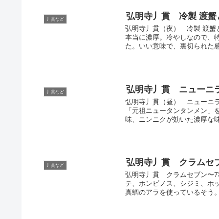
弘明寺丿貫 冷製 渡蟹
丿貫など
弘明寺丿貫（夜） 冷製 渡
本当に濃厚。冷やしなので、
た。いい意味で、裏切られた感
弘明寺丿貫 ニューニ
丿貫など
弘明寺丿貫（昼） ニューニ
「元祖ニュータンタンメン」
味、ニンニクが効いた濃厚な味
弘明寺丿貫 クラムセ
丿貫など
弘明寺丿貫 クラムセブン〜
テ、ホンビノス、シジミ、ホ
真鯛のアラを使っているそう。