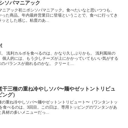
ニボシソバマニアック
シソバマニアック初ニボシソバマニアック。食べたいなと思いつつも、
かった商品。年内最終営業日に登場ということで、食べに行ってき
ッとした感じ。粘度のあ...
ボ
。 浅利カルボを食べるのは、かなり久しぶりかも。 浅利風味の
。 個人的には、もう少しチーズが上にかかっていてもいい気がする
のバランスが崩れるのかな。 クリーミ...
煮干三種の重ね冷やしソバ〜麺やゼットントリビュ
ピング）
種の重ね冷やしソバ〜麺やゼットントリビュート〜（ワンタントッ
ーを食べるのは、3回目。この日は、専用トッピングのワンタンがあ
具材の多いメニューだっ...