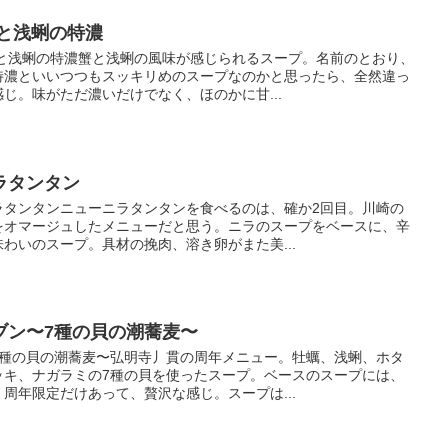
と浅蜊の特濃
蟹と浅蜊の特濃蟹と浅蜊の風味が感じられるスープ。名前のとおり、
特濃といいつつもスッキリめのスープなのかと思ったら、全然違っ
じ。味がただ濃いだけでなく、ほのかに甘...
ラタンタン
ラタンタンニューニラタンタンを食べるのは、確か2回目。川崎の
をオマージュしたメニューだと思う。ニラのスープをベースに、辛
わいのスープ。具材の挽肉、溶き卵がまた美...
ブン〜7種の貝の潮蕎麦〜
7種の貝の潮蕎麦〜弘明寺丿貫の周年メニュー。牡蠣、浅蜊、ホタ
ッキ、ナガラミの7種の貝を使ったスープ。ベースのスープには、
周年限定だけあって、贅沢な感じ。スープは...