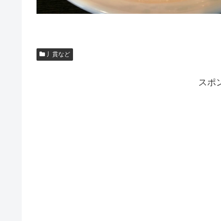
丿貫など
スポ