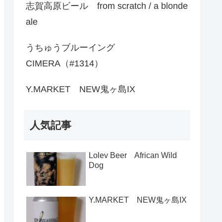
志賀高原ビール from scratch / a blonde
ale
うちゅうブルーイング
CIMERA（#1314）
Y.MARKET NEW鬼ヶ島IX
人気記事
Lolev Beer African Wild
Dog
Y.MARKET NEW鬼ヶ島IX