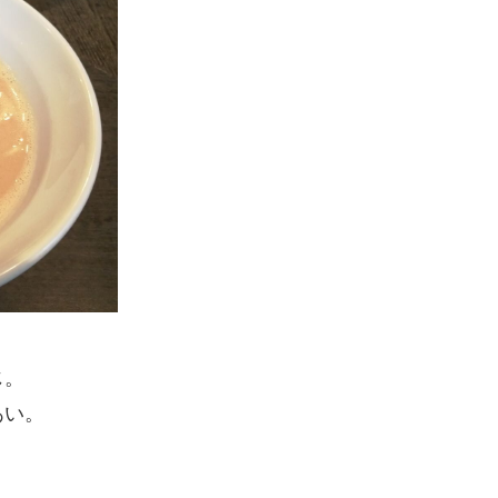
じ。
あい。