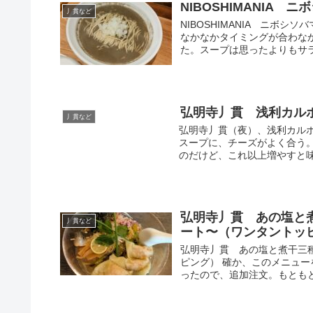
NIBOSHIMANIA 
丿貫など
NIBOSHIMANIA ニボ
なかなかタイミングが合わな
た。スープは思ったよりもサラ
弘明寺丿貫 浅利カル
丿貫など
弘明寺丿貫（夜）、浅利カルボ
スープに、チーズがよく合う
のだけど、これ以上増やすと味
弘明寺丿貫 あの塩と
丿貫など
ート〜（ワンタントッ
弘明寺丿貫 あの塩と煮干三
ピング） 確か、このメニュ
ったので、追加注文。もともと