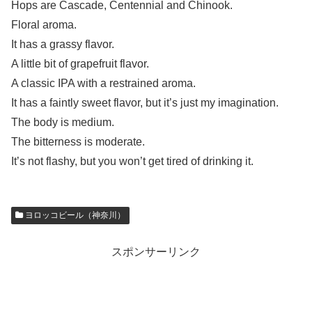
Hops are Cascade, Centennial and Chinook.
Floral aroma.
It has a grassy flavor.
A little bit of grapefruit flavor.
A classic IPA with a restrained aroma.
It has a faintly sweet flavor, but it’s just my imagination.
The body is medium.
The bitterness is moderate.
It’s not flashy, but you won’t get tired of drinking it.
ヨロッコビール（神奈川）
スポンサーリンク