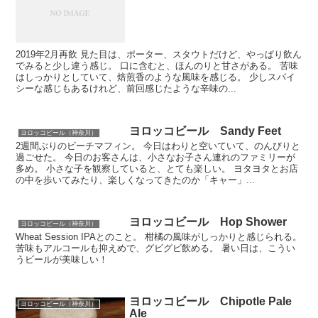
2019年2月再飲 見た目は、ポーター、スタウトだけど、やっぱり飲ん
でみると少し違う感じ。 口に含むと、ほんのりと甘さがある。 苦味
はしっかりとしていて、焙煎香のような風味を感じる。 少しスパイ
シーな感じもあるけれど、前回感じたような辛味の...
ヨロッコビール Sandy Feet
ヨロッコビール（神奈川）
2週間ぶりのビーチマフィン。 今日はわりと空いていて、のんびりと
過ごせた。 今日のお客さんは、小さなお子さん連れのファミリーが
多め。 小さな子を観察していると、とても楽しい。 ヨタヨタとお店
の中を歩いてみたり、楽しくなってきたのか「キャー」...
ヨロッコビール Hop Shower
ヨロッコビール（神奈川）
Wheat Session IPAとのこと。 柑橘の風味がしっかりと感じられる。
苦味もアルコールも抑えめで、グビグビ飲める。 暑い日は、こうい
うビールが美味しい！
ヨロッコビール Chipotle Pale
ヨロッコビール（神奈川）
Ale