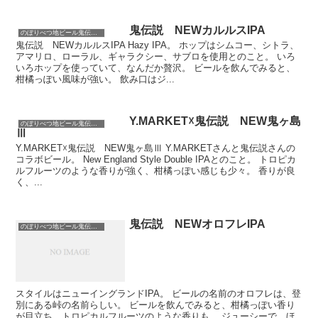
鬼伝説 NEWカルルスIPA
のぼりべつ地ビール鬼伝説（北海道）
鬼伝説 NEWカルルスIPA Hazy IPA。 ホップはシムコー、シトラ、
アマリロ、ローラル、ギャラクシー、サブロを使用とのこと。 いろ
いろホップを使っていて、なんだか贅沢。 ビールを飲んでみると、
柑橘っぽい風味が強い。 飲み口はジ...
Y.MARKET☓鬼伝説 NEW鬼ヶ島
のぼりべつ地ビール鬼伝説（北海道）
Ⅲ
Y.MARKET☓鬼伝説 NEW鬼ヶ島Ⅲ Y.MARKETさんと鬼伝説さんの
コラボビール。 New England Style Double IPAとのこと。 トロピカ
ルフルーツのような香りが強く、柑橘っぽい感じも少々。 香りが良
く、...
鬼伝説 NEWオロフレIPA
のぼりべつ地ビール鬼伝説（北海道）
スタイルはニューイングランドIPA。 ビールの名前のオロフレは、登
別にある峠の名前らしい。 ビールを飲んでみると、柑橘っぽい香り
が目立ち、トロピカルフルーツのような香りも。 ジューシーで、ほ