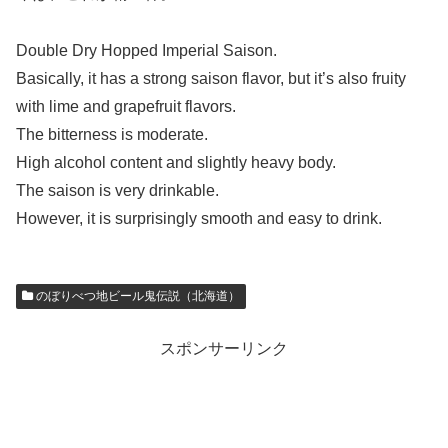
Double Dry Hopped Imperial Saison.
Basically, it has a strong saison flavor, but it’s also fruity
with lime and grapefruit flavors.
The bitterness is moderate.
High alcohol content and slightly heavy body.
The saison is very drinkable.
However, it is surprisingly smooth and easy to drink.
のぼりべつ地ビール鬼伝説（北海道）
スポンサーリンク