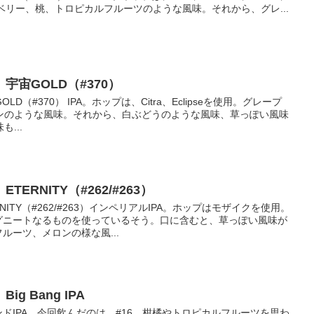
to Citra。ベリー、桃、トロピカルフルーツのような風味。それから、グレ...
宙GOLD（#370）
（#370） IPA。ホップは、Citra、Eclipseを使用。グレープ
ンのような風味。それから、白ぶどうのような風味、草っぽい風味
...
ERNITY（#262/#263）
ITY（#262/#263）インペリアルIPA。ホップはモザイクを使用。
グニートなるものを使っているそう。口に含むと、草っぽい風味が
ルーツ、メロンの様な風...
 Bang IPA
ドIPA。今回飲んだのは、#16。柑橘やトロピカルフルーツを思わ