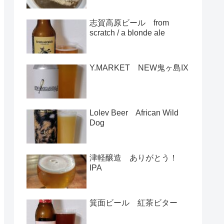
志賀高原ビール from
scratch / a blonde ale
Y.MARKET NEW鬼ヶ島IX
Lolev Beer African Wild
Dog
津軽醸造 ありがとう！
IPA
箕面ビール 紅茶ビター