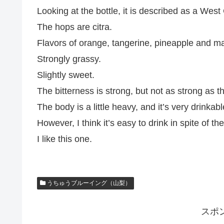
Looking at the bottle, it is described as a Wes
The hops are citra.
Flavors of orange, tangerine, pineapple and m
Strongly grassy.
Slightly sweet.
The bitterness is strong, but not as strong as t
The body is a little heavy, and it’s very drinkabl
However, I think it’s easy to drink in spite of th
I like this one.
うちゅうブルーイング（山梨）
スポ