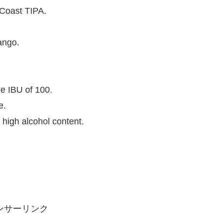
t Coast TIPA.
ango.
he IBU of 100.
e.
e high alcohol content.
ンサーリンク