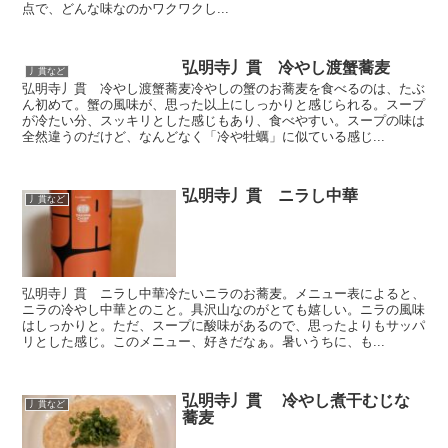
点で、どんな味なのかワクワクし...
弘明寺丿貫 冷やし渡蟹蕎麦
丿貫など
弘明寺丿貫 冷やし渡蟹蕎麦冷やしの蟹のお蕎麦を食べるのは、たぶ
ん初めて。蟹の風味が、思った以上にしっかりと感じられる。スープ
が冷たい分、スッキリとした感じもあり、食べやすい。スープの味は
全然違うのだけど、なんどなく「冷や牡蠣」に似ている感じ...
弘明寺丿貫 ニラし中華
丿貫など
弘明寺丿貫 ニラし中華冷たいニラのお蕎麦。メニュー表によると、
ニラの冷やし中華とのこと。具沢山なのがとても嬉しい。ニラの風味
はしっかりと。ただ、スープに酸味があるので、思ったよりもサッパ
リとした感じ。このメニュー、好きだなぁ。暑いうちに、も...
弘明寺丿貫 冷やし煮干むじな
丿貫など
蕎麦