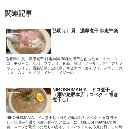
関連記事
弘明寺丿貫 濃厚煮干 師走神楽
丿貫など
弘明寺丿貫 濃厚煮干 師走神楽 20種の煮干を使ったメニュー。白
口、モジャコ、サバ、ママカリ、背黒、潤目、メバル、バリ、アカヤ
ガラ、シイラ、横筋笛鯛、念仏鯛、キビナゴ、カイワリ、メゴチ、カ
マス、ムツ、ヒメジ、イサキ、メジナの...
NIBOSHIMANIA ドロ煮干し
丿貫など
（麺や絶豚本店リスペクト 青森
煮干し）
NIBOSHIMANIA ドロ煮干し（麺や絶豚本店リスペクト 青森煮干
し）弘明寺丿貫で何度か食べたメニューに、NIBOSHIMANIAで再
会。スープが泡立った感じのある、インパクトのある見た目。この時