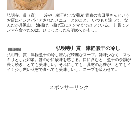
弘明寺丿貫（夜） 冷やし煮干むじな蕎麦 青森の吉田屋さんという
お店にインスパイアされたメニューとのこと。 いつもと違って、な
んだか具沢山。 油揚げ、揚げ玉にメンマまでのっている。 丿貫でメ
ンマを食べたのは、ひょっとしたら初めてかもし...
弘明寺丿貫 津軽煮干の冷し
丿貫など
弘明寺丿貫 津軽煮干の冷し澄んだ綺麗なスープ。雑味少なく、スッ
キリとした印象。ほのかに酸味を感じる。口に含むと、煮干の余韻が
長く続き、とても美味しい。それにしても、具材のお麩が、とてもイ
イ！少し硬い状態で食べても美味しいし、スープを吸わせて...
スポンサーリンク