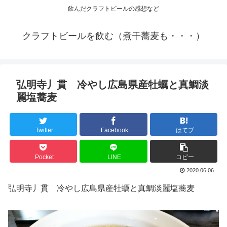
飲んだクラフトビールの感想など
クラフトビールを飲む（煮干蕎麦も・・・）
弘明寺丿貫 冷やし広島県産牡蠣と真鯛淡
麗塩蕎麦
Twitter
Facebook
はてブ
Pocket
LINE
コピー
2020.06.06
弘明寺丿貫 冷やし広島県産牡蠣と真鯛淡麗塩蕎麦