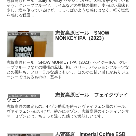
志賀高原ビール Salty & Misty セッションIPA。天然塩を使っている
そう。グレープフルーツ、ライムなどの柑橘の風味。麦っぽい風味も
少し。塩を使っているけど、しょっぱいような感じはなく、軽く塩気
を感じる程度...
志賀高原ビール SNOW
志賀高原ビール（長野）
MONKEY IPA（2023）
志賀高原ビール SNOW MONKEY IPA（2023）ヘイジーIPA。グレ
ープフルーツなどの柑橘の風味。桃、ベリー、パッションフルーツな
どの風味も。フローラルな感じも少し。ほのかに甘い感じがありジュ
ーシーではあるものの、基本ド...
志賀高原ビール フェイクヴァイ
志賀高原ビール（長野）
ツェン
志賀高原の限定もの。セゾン酵母を使ったヴァイツェン風のビール。
ヴァイツェンっぽいけど、確かにセゾン。志賀高原のインディアンサ
マーセゾンとは、ちょっと違った感じで美味しいです。
志賀高原 Imperial Coffee ESB
志賀高原ビール（長野）