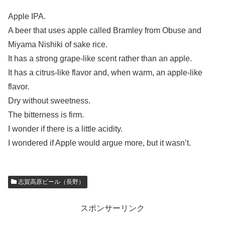
Apple IPA.
A beer that uses apple called Bramley from Obuse and
Miyama Nishiki of sake rice.
It has a strong grape-like scent rather than an apple.
It has a citrus-like flavor and, when warm, an apple-like
flavor.
Dry without sweetness.
The bitterness is firm.
I wonder if there is a little acidity.
I wondered if Apple would argue more, but it wasn’t.
志賀高原ビール（長野）
スポンサーリンク