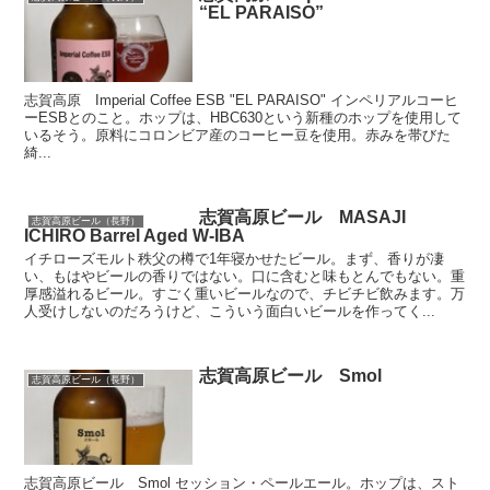
“EL PARAISO”
志賀高原 Imperial Coffee ESB "EL PARAISO" インペリアルコーヒ
ーESBとのこと。ホップは、HBC630という新種のホップを使用して
いるそう。原料にコロンビア産のコーヒー豆を使用。赤みを帯びた
綺...
志賀高原ビール MASAJI
志賀高原ビール（長野）
ICHIRO Barrel Aged W-IBA
イチローズモルト秩父の樽で1年寝かせたビール。まず、香りが凄
い、もはやビールの香りではない。口に含むと味もとんでもない。重
厚感溢れるビール。すごく重いビールなので、チビチビ飲みます。万
人受けしないのだろうけど、こういう面白いビールを作ってく...
志賀高原ビール Smol
志賀高原ビール（長野）
志賀高原ビール Smol セッション・ペールエール。ホップは、スト