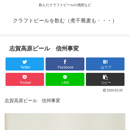
飲んだクラフトビールの感想など
クラフトビールを飲む（煮干蕎麦も・・・）
志賀高原ビール 信州事変
Twitter
Facebook
はてブ
Pocket
LINE
コピー
2020.03.20
志賀高原ビール 信州事変