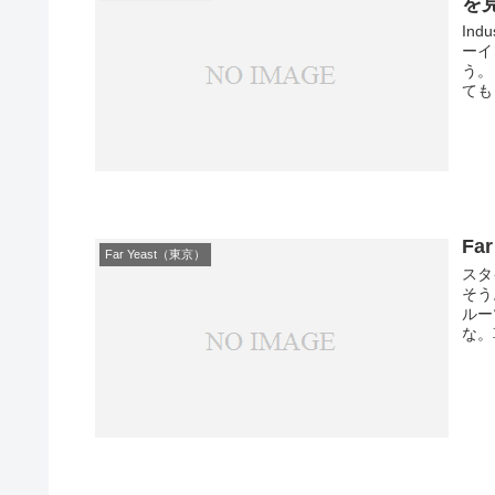
を
Ind
ーイ
う。
ても
Far
Far Yeast（東京）
スタ
そう
ルー
な。