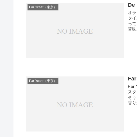
De
Far Yeast（東京）
オラ
タイ
って
苦味
Far
Far Yeast（東京）
Far
スタ
そう
香り