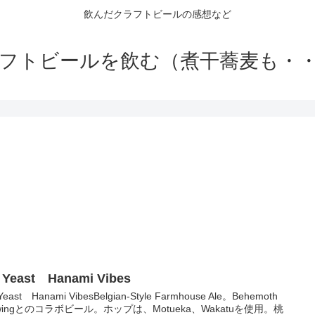
飲んだクラフトビールの感想など
フトビールを飲む（煮干蕎麦も・
 Yeast Hanami Vibes
Yeast Hanami VibesBelgian-Style Farmhouse Ale。Behemoth
ewingとのコラボビール。ホップは、Motueka、Wakatuを使用。桃