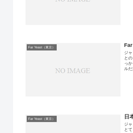
Fa
Far Yeast（東京）
ジャ
との
っか
ルだ
日本
Far Yeast（東京）
ジャ
とて