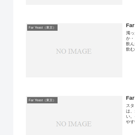
Far
Far Yeast（東京）
濁っ
か・
飲ん
飲む
Fa
Far Yeast（東京）
スタ
は、
い。
やす