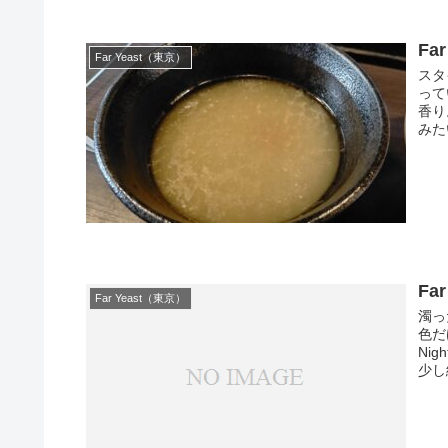
Far
Far Yeast（東京）
スタ
って
香り
みた
Far
Far Yeast（東京）
濁っ
色だ
Ni
少し