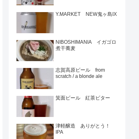
Y.MARKET NEW鬼ヶ島IX
NIBOSHIMANIA イガゴロ
煮干蕎麦
志賀高原ビール from
scratch / a blonde ale
箕面ビール 紅茶ビター
津軽醸造 ありがとう！
IPA