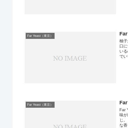
Far
Far Yeast（東京）
柚子
口に
いる
でい
Far
Far Yeast（東京）
Fa
味が
じ。
な香