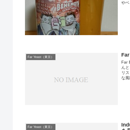
やベ
Fa
Far Yeast（東京）
Far
んと
リス
な風
Ind
Far Yeast（東京）