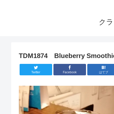
クラ
TDM1874 Blueberry Sm
Twitter
Facebook
はてブ