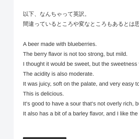
以下、なんちゃって英訳。
間違っているところや変なところもあるとは
A beer made with blueberries.
The berry flavor is not too strong, but mild.
I thought it would be sweet, but the sweetness
The acidity is also moderate.
It was juicy, soft on the palate, and very easy to
This is delicious.
It’s good to have a sour that’s not overly rich, bu
It also has a bit of a barley flavor, and I like the 