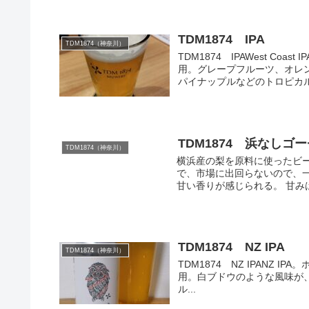
TDM1874 IPA
TDM1874（神奈川）
TDM1874 IPAWest C
用。グレープフルーツ、オレ
パイナップルなどのトロピカルフ
TDM1874 浜なしゴ
TDM1874（神奈川）
横浜産の梨を原料に使ったビー
で、市場に出回らないので、
甘い香りが感じられる。 甘みは
TDM1874 NZ IPA
TDM1874（神奈川）
TDM1874 NZ IPANZ IPA。ホ
用。白ブドウのような風味が
ル...