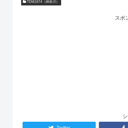
TDM1874（神奈川）
スポ
シ
Twitter