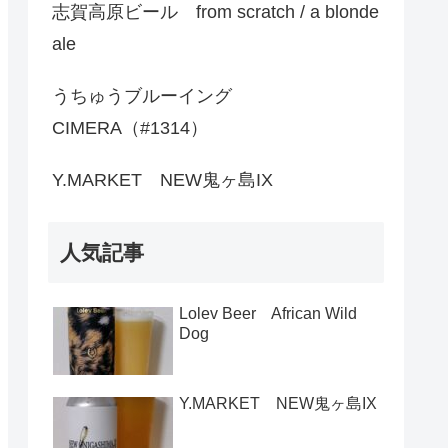
志賀高原ビール from scratch / a blonde
ale
うちゅうブルーイング
CIMERA（#1314）
Y.MARKET NEW鬼ヶ島IX
人気記事
Lolev Beer African Wild
Dog
Y.MARKET NEW鬼ヶ島IX