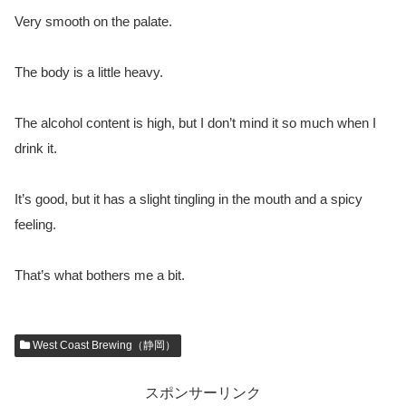
Very smooth on the palate.
The body is a little heavy.
The alcohol content is high, but I don’t mind it so much when I 
drink it.
It’s good, but it has a slight tingling in the mouth and a spicy 
feeling.
That’s what bothers me a bit.
West Coast Brewing（静岡）
スポンサーリンク