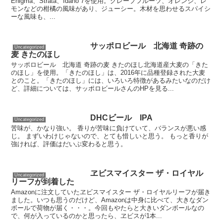
Enigma、Strata、Idaho 7を使用。グレープフルーツ、オレンジ、レ
モンなどの柑橘の風味があり、ジューシー。木材を思わせるスパイシ
ーな風味も、...
サッポロビール 北海道 奇跡の
Uncategorized
麦 きたのほし
サッポロビール 北海道 奇跡の麦 きたのほし北海道産大麦の「きた
のほし」を使用。「きたのほし」は、2016年に品種登録された大麦
とのこと。「きたのほし」には、いろいろ特徴があるみたいなのだけ
ど、詳細については、サッポロビールさんのHPを見る...
DHCビール IPA
Uncategorized
苦味が、かなり強い。 香りが苦味に負けていて、バランスが悪い感
じ。 まずいわけじゃないので、とても惜しいと思う。 もっと香りが
強ければ、評価はだいぶ変わると思う。
ヱビスマイスター ザ・ロイヤル
Uncategorized
リーフが到着した
Amazonに注文していたヱビスマイスター ザ・ロイヤルリーフが届き
ました。いつも思うのだけど、Amazonは中身に比べて、大きなダン
ボールで荷物が届く・・・。今回もやたらと大きいダンボールなの
で、何が入っているのかと思ったら、ヱビスが1本...