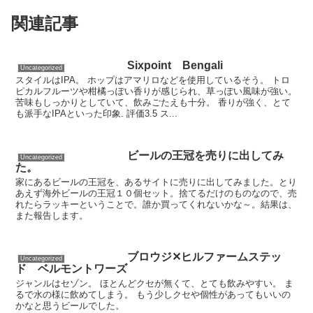
関連記事
Sixpoint Bengali
Uncategorized
スタイルはIPA。 ホップはアマリロなどを使用しているそう。 トロ
ピカルフルーツや柑橘っぽい香りが感じられ、草っぽい風味が強い。
苦味もしっかりとしていて、飲みごたえも十分。 香りが強く、とて
も派手なIPAといった印象. 評価3.5 ス...
ビールの王冠を売りに出してみ
Uncategorized
た。
家にあるビールの王冠を、あるサイトに売りに出してみました。とり
あえず海外ビールの王冠１０個セット。捨てるだけのものなので、売
れたらラッキーということで。誰か買ってくれないかな～。結果は、
また報告します。
ブロウジ✕ヒルファームステッ
Uncategorized
ド ベルモントワーズ
ジャンルはセゾン。 ほとんどクセが無くて、とても飲みやすい。 ま
るで水の様に飲めてしまう。 もう少しクセや個性があってもいいの
かなと思うビールでした。