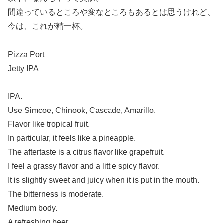
間違っているところや変なところもあるとは思うけれど、
今は、これが精一杯。
Pizza Port
Jetty IPA
IPA.
Use Simcoe, Chinook, Cascade, Amarillo.
Flavor like tropical fruit.
In particular, it feels like a pineapple.
The aftertaste is a citrus flavor like grapefruit.
I feel a grassy flavor and a little spicy flavor.
It is slightly sweet and juicy when it is put in the mouth.
The bitterness is moderate.
Medium body.
A refreshing beer.