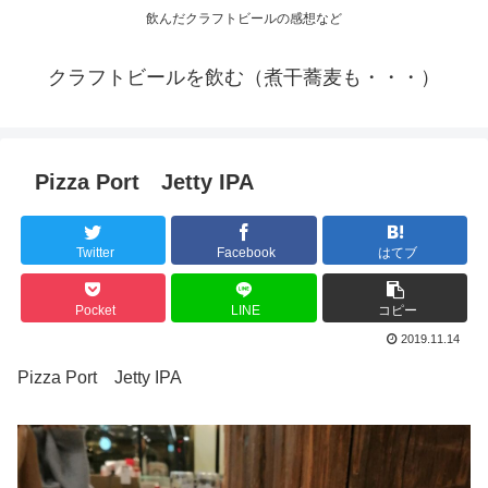
飲んだクラフトビールの感想など
クラフトビールを飲む（煮干蕎麦も・・・）
Pizza Port Jetty IPA
Twitter
Facebook
はてブ
Pocket
LINE
コピー
2019.11.14
Pizza Port Jetty IPA