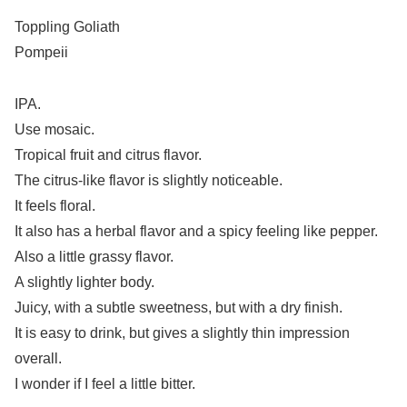
Toppling Goliath
Pompeii
IPA.
Use mosaic.
Tropical fruit and citrus flavor.
The citrus-like flavor is slightly noticeable.
It feels floral.
It also has a herbal flavor and a spicy feeling like pepper.
Also a little grassy flavor.
A slightly lighter body.
Juicy, with a subtle sweetness, but with a dry finish.
It is easy to drink, but gives a slightly thin impression
overall.
I wonder if I feel a little bitter.