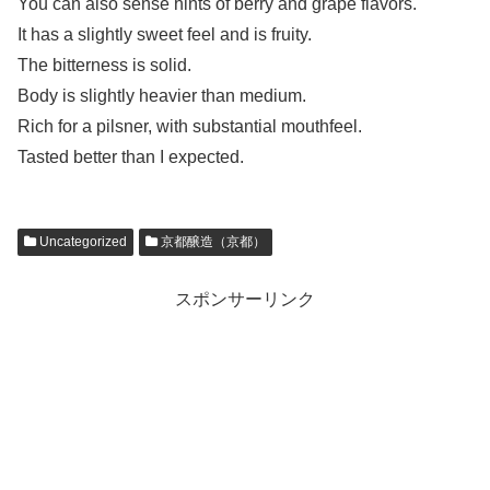
You can also sense hints of berry and grape flavors.
It has a slightly sweet feel and is fruity.
The bitterness is solid.
Body is slightly heavier than medium.
Rich for a pilsner, with substantial mouthfeel.
Tasted better than I expected.
Uncategorized
京都醸造（京都）
スポンサーリンク