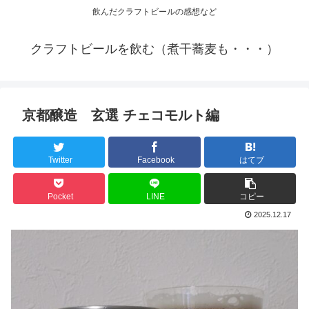
飲んだクラフトビールの感想など
クラフトビールを飲む（煮干蕎麦も・・・）
京都醸造 玄選 チェコモルト編
Twitter
Facebook
はてブ
Pocket
LINE
コピー
2025.12.17