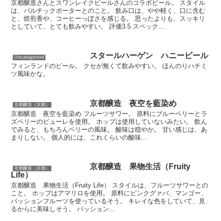
京都醸造さんとスワンレイクビールさんのコラボビール。 スタイル
は、バルチックポーターとのこと。 飲み口は、やや軽く、口に含む
と、焙煎香や、コーヒーっぽさを感じる。 思ったよりも、スッキリ
としていて、とても飲みやすい。 評価3.5 スペック...
スタールハーゲン ハニービール
Uncategorized
フィンランドのビール。 クセが無くて飲みやすい。 ほんのりハチミ
ツ風味かな。
京都醸造 夜空を藍染め
京都醸造（京都）
京都醸造 夜空を藍染め フルーツサワー。 原料にブルーベリーとラ
ズベリーのピューレを使用。 ホップは使用していないみたい。 飲ん
でみると、もちろんベリーの風味。 酸味は穏やか。 甘い感じは、あ
まりしない。 個人的には、これくらいの酸味...
京都醸造 果物生活（Fruity
京都醸造（京都）
Life）
京都醸造 果物生活（Fruity Life） スタイルは、フルーツサワーとの
こと。 ホップはアマリロを使用。 原料にピンクグァバ、マンゴー、
パッションフルーツを使っているそう。 キレイな色をしていて、見
るからに美味しそう。 パッション...