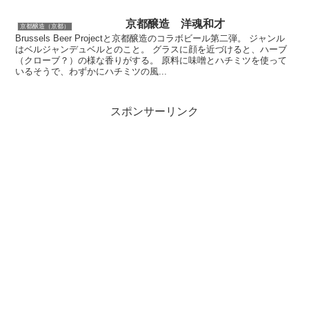
京都醸造 洋魂和才
京都醸造（京都）
Brussels Beer Projectと京都醸造のコラボビール第二弾。 ジャンル
はベルジャンデュベルとのこと。 グラスに顔を近づけると、ハーブ
（クローブ？）の様な香りがする。 原料に味噌とハチミツを使って
いるそうで、わずかにハチミツの風...
スポンサーリンク