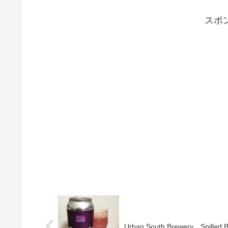
スポ
Urban South Brewery Spilled B