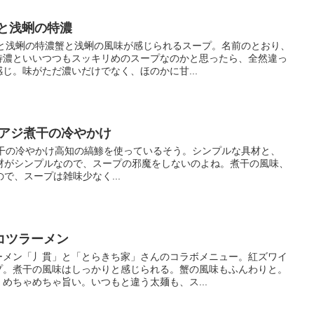
と浅蜊の特濃
蟹と浅蜊の特濃蟹と浅蜊の風味が感じられるスープ。名前のとおり、
特濃といいつつもスッキリめのスープなのかと思ったら、全然違っ
じ。味がただ濃いだけでなく、ほのかに甘...
シマアジ煮干の冷やかけ
アジ煮干の冷やかけ高知の縞鯵を使っているそう。シンプルな具材と、
材がシンプルなので、スープの邪魔をしないのよね。煮干の風味、
で、スープは雑味少なく...
コツラーメン
ーメン「丿貫」と「とらきち家」さんのコラボメニュー。紅ズワイ
プ。煮干の風味はしっかりと感じられる。蟹の風味もふんわりと。
めちゃめちゃ旨い。いつもと違う太麺も、ス...