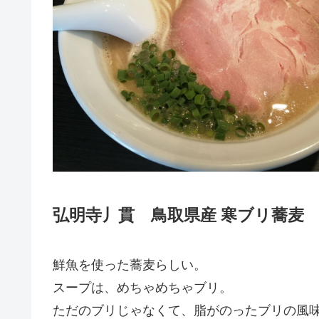
弘明寺丿貫 鳥取県産 寒ブリ蕎麦
鮮魚を使った蕎麦らしい。
スープは、めちゃめちゃブリ。
ただのブリじゃなくて、脂がのったブリの風