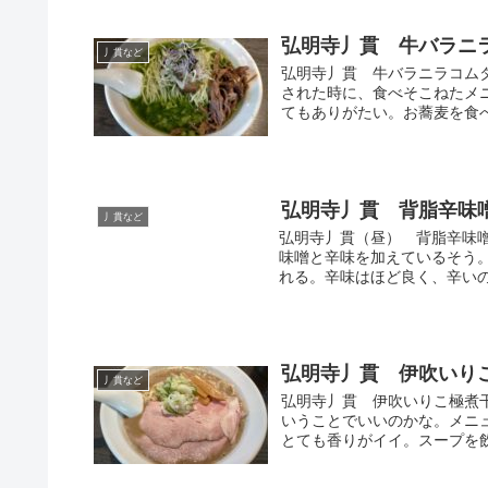
弘明寺丿貫 牛バラニ
丿貫など
弘明寺丿貫 牛バラニラコム
された時に、食べそこねたメ
てもありがたい。お蕎麦を食べ
弘明寺丿貫 背脂辛味
丿貫など
弘明寺丿貫（昼） 背脂辛味
味噌と辛味を加えているそう
れる。辛味はほど良く、辛いの
弘明寺丿貫 伊吹いり
丿貫など
弘明寺丿貫 伊吹いりこ極煮
いうことでいいのかな。メニ
とても香りがイイ。スープを飲