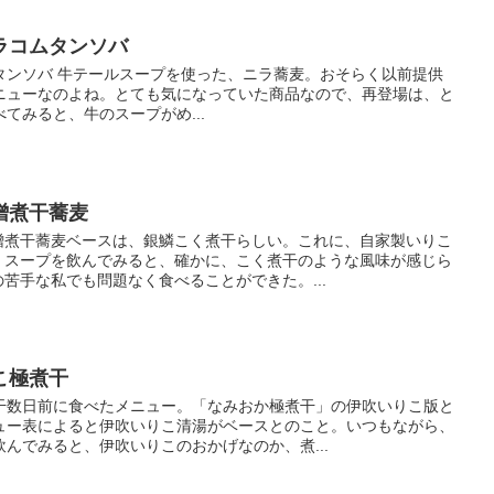
ラコムタンソバ
タンソバ 牛テールスープを使った、ニラ蕎麦。おそらく以前提供
ニューなのよね。とても気になっていた商品なので、再登場は、と
てみると、牛のスープがめ...
噌煮干蕎麦
噌煮干蕎麦ベースは、銀鱗こく煮干らしい。これに、自家製いりこ
。スープを飲んでみると、確かに、こく煮干のような風味が感じら
苦手な私でも問題なく食べることができた。...
こ極煮干
干数日前に食べたメニュー。「なみおか極煮干」の伊吹いりこ版と
ュー表によると伊吹いりこ清湯がベースとのこと。いつもながら、
んでみると、伊吹いりこのおかげなのか、煮...