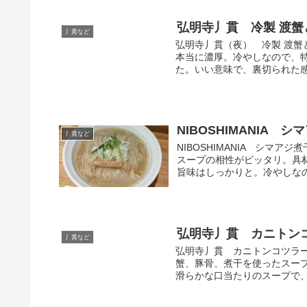
弘明寺丿貫 冷製 渡蟹
丿貫など
弘明寺丿貫（夜） 冷製 渡
本当に濃厚。冷やしなので、
た。いい意味で、裏切られた感
NIBOSHIMANIA 
丿貫など
NIBOSHIMANIA シマ
スープの相性がピッタリ。具
旨味はしっかりと。冷やしなの
弘明寺丿貫 カニトン
丿貫など
弘明寺丿貫 カニトンコツラ
蟹、豚骨、煮干を使ったスー
滑らかな口当たりのスープで、