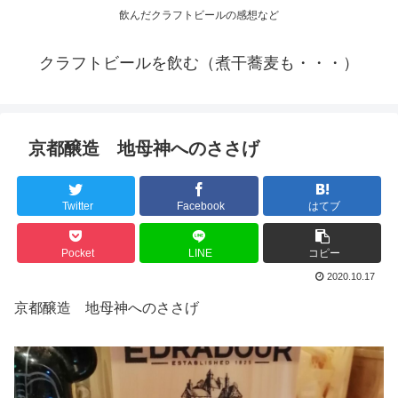
飲んだクラフトビールの感想など
クラフトビールを飲む（煮干蕎麦も・・・）
京都醸造 地母神へのささげ
Twitter
Facebook
はてブ
Pocket
LINE
コピー
2020.10.17
京都醸造 地母神へのささげ