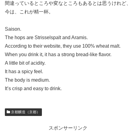
間違っているところや変なところもあるとは思うけれど、
今は、これが精一杯。
Saison.
The hops are Strisselspalt and Aramis.
According to their website, they use 100% wheat malt.
When you drink it, it has a strong bread-like flavor.
A little bit of acidity.
It has a spicy feel.
The body is medium.
It’s crisp and easy to drink.
京都醸造（京都）
スポンサーリンク