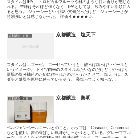
スタイルはIPA。 トロピカルフルーツや桃のような甘い香りが感じら
れる。 苦味はそれほど強くなく、IPAとしては、飲みやすい部類に入
ると思う。 ジューシーという謳い文句だったけど、ジューシーさが
特別強いとは感じなかった。 評価４★★★★☆...
京都醸造 塩天下
京都醸造（京都）
スタイルは、ゴーゼ。 ゴーゼっていうと、酸っぱ塩っぱいビールと
いうイメージ。 ドイツ由来のスタイルみたいなのだけど、やっぱり
夏場の塩分補給のために作られたのだろうか？ さて、塩天下は、ス
ダチと藻塩を原料に使っているそう。 藻塩ってよく知らな...
京都醸造 黎明
京都醸造（京都）
ベルジャンペールエールとのこと。ホップは、Cascade、Centennial
などを使用。麦の香ばしい風味がしっかりとしている。グレープフル
ーツ、ライムなどの柑橘っぽい風味が感じられ、フルーティー。ま