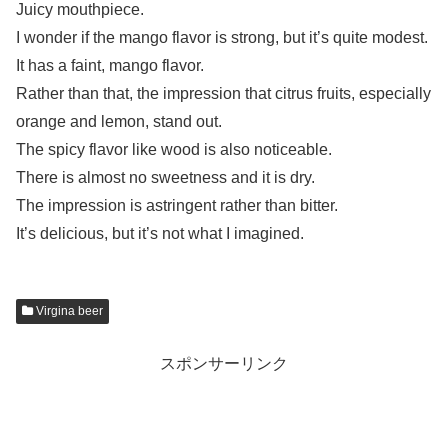
Juicy mouthpiece.
I wonder if the mango flavor is strong, but it’s quite modest.
It has a faint, mango flavor.
Rather than that, the impression that citrus fruits, especially
orange and lemon, stand out.
The spicy flavor like wood is also noticeable.
There is almost no sweetness and it is dry.
The impression is astringent rather than bitter.
It’s delicious, but it’s not what I imagined.
Virgina beer
スポンサーリンク