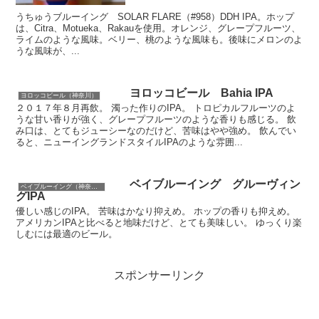
うちゅうブルーイング SOLAR FLARE（#958）DDH IPA。ホップ
は、Citra、Motueka、Rakauを使用。オレンジ、グレープフルーツ、
ライムのような風味。ベリー、桃のような風味も。後味にメロンのよ
うな風味が、...
ヨロッコビール Bahia IPA
ヨロッコビール（神奈川）
２０１７年８月再飲。 濁った作りのIPA。 トロピカルフルーツのよ
うな甘い香りが強く、グレープフルーツのような香りも感じる。 飲
み口は、とてもジューシーなのだけど、苦味はやや強め。 飲んでい
ると、ニューイングランドスタイルIPAのような雰囲...
ベイブルーイング グルーヴィン
ベイブルーイング（神奈川）
グIPA
優しい感じのIPA。 苦味はかなり抑えめ。 ホップの香りも抑えめ。
アメリカンIPAと比べると地味だけど、とても美味しい。 ゆっくり楽
しむには最適のビール。
スポンサーリンク