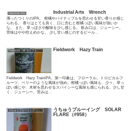
Industrial Arts Wrench
Industrial Arts
濁ったつくりのIPA。 柑橘やパイナップルを思わせる甘い香りが感じ
られる。 香りはとても良く、口に含むと柑橘っぽい風味が強いか
な。 また、草っぽさや酸味を少し感じる。 飲み口は、ジューシー。
苦味はやや控えめかな。 少し甘い感じのするビール...
Fieldwork Hazy Train
Fieldwork（米 カリフォルニア州）
Fieldwork Hazy TrainIPA。第一印象は、フローラル。トロピカルフ
ルーツ、ベリーのような風味が強め。柑橘っぽい風味も、少々。草っ
ぽい感じや、木材を思わせるスパイシーな風味も感じられる。少し甘
く、ジューシー。苦みは...
うちゅうブルーイング SOLAR
うちゅうブルーイング（山梨）
FLARE（#958）