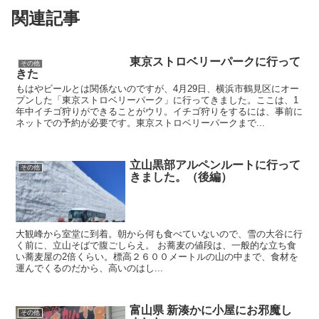
関連記事
東京ストロベリーパークに行って
その他
きた
もはやビールとは関係ないのですが、4月29日、横浜市鶴見区にオー
プンした「東京ストロベリーパーク」に行ってきました。ここは、1
年中イチゴ狩りができることがウリ。イチゴ狩りをするには、事前に
ネットでの予約が必要です。東京ストロベリーパークまで...
立山黒部アルペンルートに行って
その他
きました。（後編）
大観峰から室堂に到着。朝から何も食べていないので、雪の大谷に行
く前に、立山そばで腹ごしらえ。 お蕎麦の値段は、一般的な立ち食
い蕎麦屋の2倍くらい。標高２６００メートルの山の中まで、食材を
運んでくるのだから、高いのはし...
富山県 新湊かに小屋にお邪魔し
その他