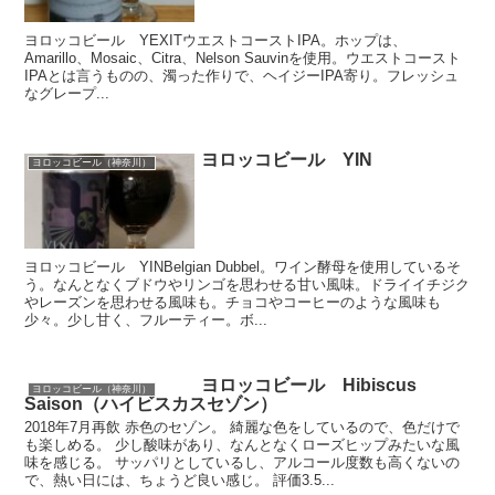
ヨロッコビール YEXITウエストコーストIPA。ホップは、
Amarillo、Mosaic、Citra、Nelson Sauvinを使用。ウエストコースト
IPAとは言うものの、濁った作りで、ヘイジーIPA寄り。フレッシュ
なグレープ...
ヨロッコビール YIN
ヨロッコビール（神奈川）
ヨロッコビール YINBelgian Dubbel。ワイン酵母を使用しているそ
う。なんとなくブドウやリンゴを思わせる甘い風味。ドライイチジク
やレーズンを思わせる風味も。チョコやコーヒーのような風味も
少々。少し甘く、フルーティー。ボ...
ヨロッコビール Hibiscus
ヨロッコビール（神奈川）
Saison（ハイビスカスセゾン）
2018年7月再飲 赤色のセゾン。 綺麗な色をしているので、色だけで
も楽しめる。 少し酸味があり、なんとなくローズヒップみたいな風
味を感じる。 サッパリとしているし、アルコール度数も高くないの
で、熱い日には、ちょうど良い感じ。 評価3.5...