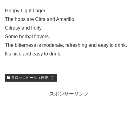
Hoppy Light Lager.
The hops are Citra and Amarillo.
Citrusy and fruity.
Some herbal flavors.
The bitterness is moderate, refreshing and easy to drink.
It’s nice and easy to drink.
ヨロッコビール（神奈川）
スポンサーリンク