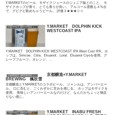
Y.MARKETのビール、モザイクジュースのジュニア版とのこと。 モ
ザイクホップが香り、とても香りが良い。 アルコール度数も４%台
で、グビグビ飲めちゃうビール。 評価３★★★☆☆
Y.MARKET DOLPHIN KICK
Y.MARKET BREWING（愛知）
WESTCOAST IPA
Y.MARKET DOLPHIN KICK WESTCOAST IPA West Cost IPA。ホ
ップは、Simcoe、Citra、Ekuanot、Loral、Ekuanot Cryoを使用。グ
レープフルーツ、オレンジ、...
京都醸造×Y.MARKET
Y.MARKET BREWING（愛知）
BREWING 楓吹雪
京都醸造とY.MARKETのコラボビール。 ジャンルは、アンバーエー
ル。 口に含むと、ごくわずかに甘みを感じる。 ホップはモザイクを
使用。 美味しいアンバーエールなのだけど、なんだかちょっと物足
りない感じ。
Y.MARKET INABU FRESH
Y.MARKET BREWING（愛知）