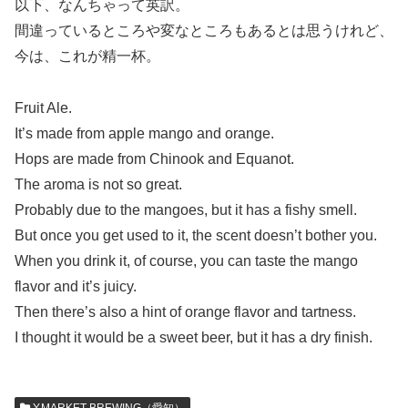
以下、なんちゃって英訳。
間違っているところや変なところもあるとは思うけれど、
今は、これが精一杯。
Fruit Ale.
It’s made from apple mango and orange.
Hops are made from Chinook and Equanot.
The aroma is not so great.
Probably due to the mangoes, but it has a fishy smell.
But once you get used to it, the scent doesn’t bother you.
When you drink it, of course, you can taste the mango
flavor and it’s juicy.
Then there’s also a hint of orange flavor and tartness.
I thought it would be a sweet beer, but it has a dry finish.
Y.MARKET BREWING（愛知）