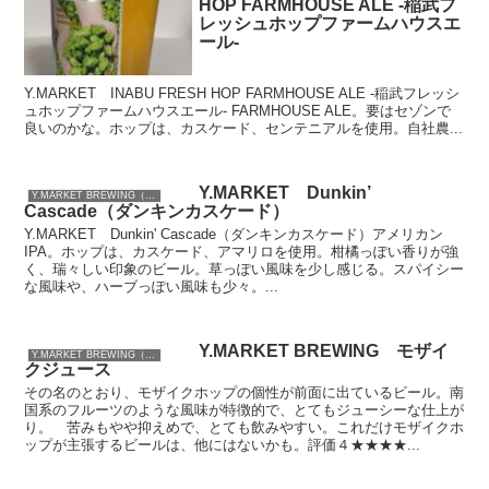
HOP FARMHOUSE ALE -稲武フ
レッシュホップファームハウスエ
ール-
Y.MARKET INABU FRESH HOP FARMHOUSE ALE -稲武フレッシ
ュホップファームハウスエール- FARMHOUSE ALE。要はセゾンで
良いのかな。ホップは、カスケード、センテニアルを使用。自社農...
Y.MARKET Dunkin’
Y.MARKET BREWING（愛知）
Cascade（ダンキンカスケード）
Y.MARKET Dunkin' Cascade（ダンキンカスケード）アメリカン
IPA。ホップは、カスケード、アマリロを使用。柑橘っぽい香りが強
く、瑞々しい印象のビール。草っぽい風味を少し感じる。スパイシー
な風味や、ハーブっぽい風味も少々。...
Y.MARKET BREWING モザイ
Y.MARKET BREWING（愛知）
クジュース
その名のとおり、モザイクホップの個性が前面に出ているビール。南
国系のフルーツのような風味が特徴的で、とてもジューシーな仕上が
り。 苦みもやや抑えめで、とても飲みやすい。これだけモザイクホ
ップが主張するビールは、他にはないかも。評価４★★★★...