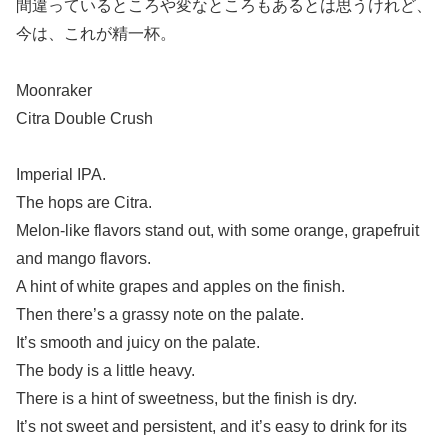
間違っているところや変なところもあるとは思うけれど、
今は、これが精一杯。
Moonraker
Citra Double Crush
Imperial IPA.
The hops are Citra.
Melon-like flavors stand out, with some orange, grapefruit
and mango flavors.
A hint of white grapes and apples on the finish.
Then there’s a grassy note on the palate.
It’s smooth and juicy on the palate.
The body is a little heavy.
There is a hint of sweetness, but the finish is dry.
It’s not sweet and persistent, and it’s easy to drink for its