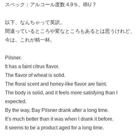
スペック：アルコール度数 4.9％、IBU ?
以下、なんちゃって英訳。
間違っているところや変なところもあるとは思うけれど、
今は、これが精一杯。
Pilsner.
It has a faint citrus flavor.
The flavor of wheat is solid.
The floral scent and honey-like flavor are faint.
The body is solid, and it feels more satisfying than I
expected.
By the way, Bay Pilsner drank after a long time.
It’s much better than it was when I drank it before.
It seems to be a product aged for a long time.