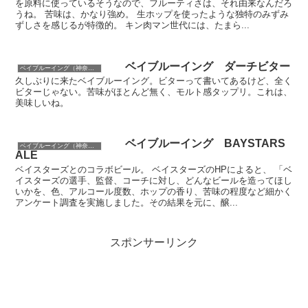
を原料に使っているそうなので、フルーティさは、それ由来なんだろ
うね。 苦味は、かなり強め。 生ホップを使ったような独特のみずみ
ずしさを感じるが特徴的。 キン肉マン世代には、たまら...
ベイブルーイング ダーチビター
ベイブルーイング（神奈川）
久しぶりに来たベイブルーイング。ビターって書いてあるけど、全く
ビターじゃない。苦味がほとんど無く、モルト感タップリ。これは、
美味しいね。
ベイブルーイング BAYSTARS
ベイブルーイング（神奈川）
ALE
ベイスターズとのコラボビール。 ベイスターズのHPによると、 「ベ
イスターズの選手、監督、コーチに対し、どんなビールを造ってほし
いかを、色、アルコール度数、ホップの香り、苦味の程度など細かく
アンケート調査を実施しました。その結果を元に、醸...
スポンサーリンク