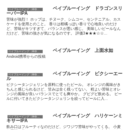
ベイブルーイング ドラゴンスリ
ベイブルーイング（神奈川）
ーパーIPA
苦味が強烈！ ホップは、チヌーク、シムコー、センテニアル、カス
ケードを使用とのこと。 香りは柑橘っぽい香りで心地良いのだけ
ど、苦味がキツすぎて、バランスが悪い感じ。 美味しいビールなん
だけど、苦味の強さが気になるのです。 評価3★★★☆☆...
ベイブルーイング 上面水如
ベイブルーイング（神奈川）
Android携帯からの投稿
ベイブルーイング ピクシーエー
ベイブルーイング（神奈川）
ル
ピクシータンジェリンを原料に使ったビール。 オレンジの風味がき
ちんと感じられるけど、甘みは全く残ってない。 程よい苦味とオレ
ンジの風味が良いバランスでとても爽やか。 グビグビ飲める。 ビー
ルに付いてきたピクシータンジェリンを絞ってビールに入...
ベイブルーイング ハリケーンミ
ベイブルーイング（神奈川）
キサーIPA
飲み口はフルーティなのだけど、ジワジワ苦味がやってくる。 小麦