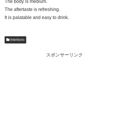
The body is medium.
The aftertaste is refreshing.
It is palatable and easy to drink.
Interboro
スポンサーリンク