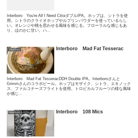
Interboro You're All I Need CitraダブルIPA。ホップは、シトラを使
用。シトラのクライオホップやルプリンパウダーを使っているらし
い。オレンジや桃を思わせる風味を感じる。フローラルな感じもあ
り、ほのかに甘い。ハ...
Interboro Mad Fat Tesserac
Interboro
Interboro Mad Fat TesseracDDH Double IPA。Interboroさんと
Grimmさんのコラボビール。ホップはモザイク、シトラ、エキノック
ス、ファルコナーズフライトを使用。トロピカルフルーツの様な風味
が感じ...
Interboro 108 Mics
Interboro