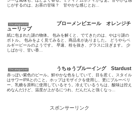
シーな風味も、ほどよく香る。ミディアムボディかなぁ。甘やかな感
じがするのは、お茶の甘味？ 甘やかな感じとお...
ブローメンビエール オレンジチ
Uncategorized
ューリップ
紙に包まれた謎の物体。 包みを解くと、でてきたのは、やはり謎の
ボトル。 包みをよく見てみると、商品名がありました。 どうやらベ
ルギービールのようです。 早速、栓を抜き、グラスに注ぎます。 少
しばかり、甘い香...
うちゅうブルーイング Stardust
Uncategorized
赤っぽい紫色のビール。鮮やかな色をしていて、目を惹く。スタイル
はサワーIPAとのこと。ホップはモザイクを使用し、更にブルーベリ
ー、乳糖を原料に使用しているそう。冷えているうちは、酸味は控え
めなんだけど、温度が上がるにつれ、だんだんと強くなっ...
スポンサーリンク