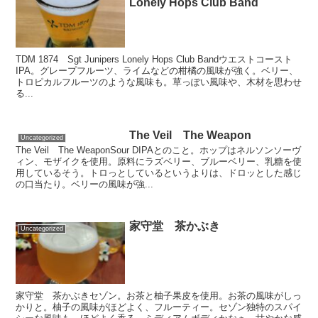
Lonely Hops Club Band
TDM 1874 Sgt Junipers Lonely Hops Club Bandウエストコースト
IPA。グレープフルーツ、ライムなどの柑橘の風味が強く。ベリー、
トロピカルフルーツのような風味も。草っぽい風味や、木材を思わせ
る...
The Veil The Weapon
Uncategorized
The Veil The WeaponSour DIPAとのこと。ホップはネルソンソーヴ
ィン、モザイクを使用。原料にラズベリー、ブルーベリー、乳糖を使
用しているそう。トロっとしているというよりは、ドロッとした感じ
の口当たり。ベリーの風味が強...
家守堂 茶かぶき
Uncategorized
家守堂 茶かぶきセゾン。お茶と柚子果皮を使用。お茶の風味がしっ
かりと。柚子の風味がほどよく、フルーティー。セゾン独特のスパイ