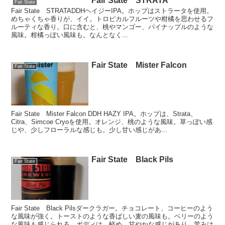
Fair State STRATA
Fair State
Fair State STRATADDHヘイジーIPA。ホップはストラータを使用。
めちゃくちゃ香りが、イイ。トロピカルフルーツや柑橘を思わせるフ
ルーティな香り。口に含むと、桃やマンゴー、パイナップルのような
風味。柑橘っぽい風味も。なんとなく...
Fair State Mister Falcon
Fair State
Fair State Mister Falcon DDH HAZY IPA。ホップは、Strata、
Citra、Simcoe Cryoを使用。オレンジ、桃のような風味。草っぽい感
じや、少しフローラルな感じも。少し甘い感じがあ...
Fair State Black Pils
Fair State
Fair State Black Pilsダークラガー。チョコレート、コーヒーのよう
な風味が強く。トーストのような香ばしい麦の風味も。ベリーのよう
な風味も感じられる。ボディは、軽め。甘やかな感じがあり、苦みは