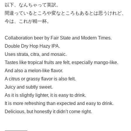
以下、なんちゃって英訳。
間違っているところや変なところもあるとは思うけれど、
今は、これが精一杯。
Collaboration beer by Fair State and Modern Times.
Double Dry Hop Hazy IPA.
Uses strata, citra, and mosaic.
Tastes like tropical fruits are felt, especially mango-like.
And also a melon-like flavor.
A citrus or grassy flavor is also felt.
Juicy and subtly sweet.
As it is slightly lighter, it is easy to drink.
It is more refreshing than expected and easy to drink.
Delicious, but honestly it didn’t come right.