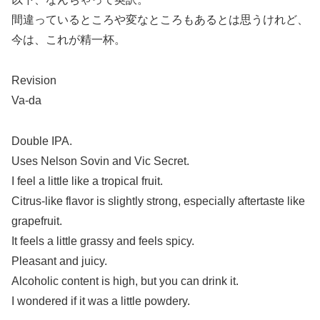
間違っているところや変なところもあるとは思うけれど、
今は、これが精一杯。
Revision
Va-da
Double IPA.
Uses Nelson Sovin and Vic Secret.
I feel a little like a tropical fruit.
Citrus-like flavor is slightly strong, especially aftertaste like
grapefruit.
It feels a little grassy and feels spicy.
Pleasant and juicy.
Alcoholic content is high, but you can drink it.
I wondered if it was a little powdery.