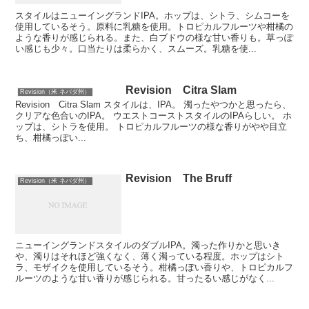
スタイルはニューイングランドIPA。ホップは、シトラ、シムコーを
使用しているそう。原料に乳糖を使用。トロピカルフルーツや柑橘の
ような香りが感じられる。また、白ブドウの様な甘い香りも。草っぽ
い感じも少々。口当たりは柔らかく、スムーズ。乳糖を使...
Revision Citra Slam
Revision（米 ネバダ州）
Revision Citra Slam スタイルは、IPA。 濁ったやつかと思ったら、
クリアな色合いのIPA。 ウエストコーストスタイルのIPAらしい。 ホ
ップは、シトラを使用。 トロピカルフルーツの様な香りがやや目立
ち、柑橘っぽい...
Revision The Bruff
Revision（米 ネバダ州）
ニューイングランドスタイルのダブルIPA。濁った作りかと思いき
や、濁りはそれほど強くなく、薄く濁っている程度。ホップはシト
ラ、モザイクを使用しているそう。柑橘っぽい香りや、トロピカルフ
ルーツのような甘い香りが感じられる。甘ったるい感じがなく...