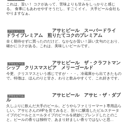
これは、旨い！ コクがあって、苦味よりも甘みをしっかりと感じ
る。 食事にもあわせやすそうだし、すごくイイ。 大手ビール会社も
やりますなぁ。
アサヒビール スーパードライ
アサヒビール
ドライプレミアム 煎りたてコクのプレミアム
全く期待せずに買ったのだけど、なかなか旨い！謳い文句のとおり、
確かにコクがある。これは、美味しいビールです。
アサヒビール ザ・クラフトマン
アサヒビール
シップ クリスマスビア メリーゴールド
今更、クリスマスという感じですが・・・。冷蔵庫から出てきたもの
で。特徴は、ほんのりと甘さ。わりと飲みやすくて、これ好きです。
アサヒビール アサヒ・ザ・ダブ
アサヒビール
ル
久しぶりに飲んだ大手のビール。どうやらファミリーマート専用品ら
しい。アサヒさんのHPを見てみると、別々に醸造したピルスナータ
イプのビールとエールタイプのビールを絶妙にブレンドしたとのこ
と。ビールの香りは独特で、あまり好ましい香りではないと思...