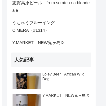
志賀高原ビール from scratch / a blonde
ale
うちゅうブルーイング
CIMERA（#1314）
Y.MARKET NEW鬼ヶ島IX
人気記事
Lolev Beer African Wild
Dog
Y.MARKET NEW鬼ヶ島IX