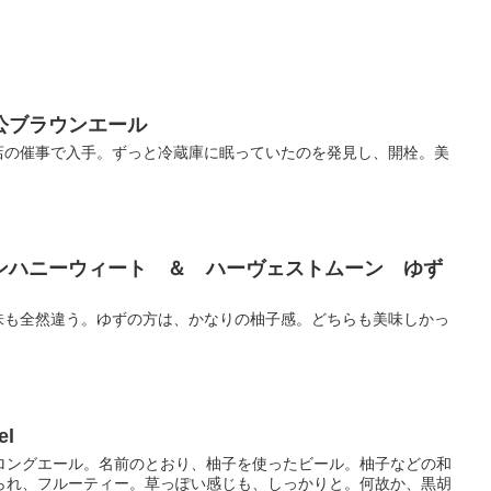
公ブラウンエール
店の催事で入手。ずっと冷蔵庫に眠っていたのを発見し、開栓。美
。
ンハニーウィート ＆ ハーヴェストムーン ゆず
味も全然違う。ゆずの方は、かなりの柚子感。どちらも美味しかっ
el
elストロングエール。名前のとおり、柚子を使ったビール。柚子などの和
られ、フルーティー。草っぽい感じも、しっかりと。何故か、黒胡