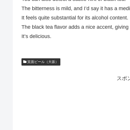
The bitterness is mild, and I’d say it has a me
It feels quite substantial for its alcohol content.
The black tea flavor adds a nice accent, giving 
It’s delicious.
箕面ビール（大坂）
スポ