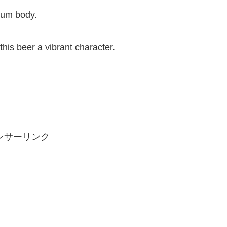
dium body.
this beer a vibrant character.
ンサーリンク