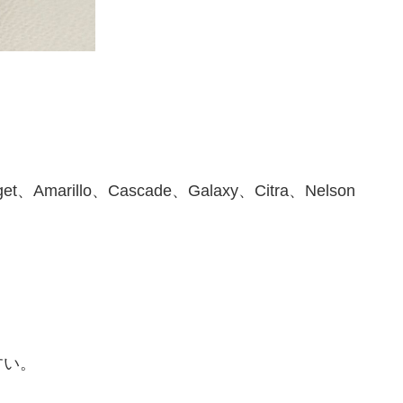
。
get、Amarillo、Cascade、Galaxy、Citra、Nelson
すい。