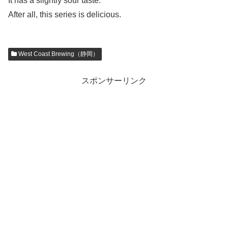
It has a slightly sour taste.
After all, this series is delicious.
West Coast Brewing（静岡）
スポンサーリンク