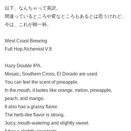
以下、なんちゃって英訳。
間違っているところや変なところもあるとは思うけれど、
今は、これが精一杯。
West Coast Brewing
Full Hop Alchemist V.8
Hazy Double IPA.
Mosaic, Southern Cross, El Dorado are used.
You can feel the scent of pineapple.
In the mouth, it tastes like orange, melon, pineapple,
peach, and mango.
It also has a grassy flavor.
The herb-like flavor is strong.
Juicy, mouth-watering and slightly sweet.