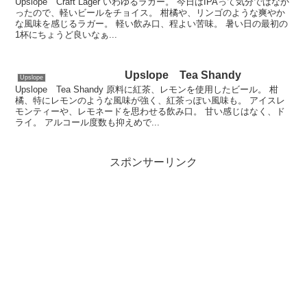
Upslope Craft Lager いわゆるラガー。 今日はIPAって気分ではなか
ったので、軽いビールをチョイス。 柑橘や、リンゴのような爽やか
な風味を感じるラガー。 軽い飲み口、程よい苦味。 暑い日の最初の
1杯にちょうど良いなぁ...
Upslope Tea Shandy
Upslope
Upslope Tea Shandy 原料に紅茶、レモンを使用したビール。 柑
橘、特にレモンのような風味が強く、紅茶っぽい風味も。 アイスレ
モンティーや、レモネードを思わせる飲み口。 甘い感じはなく、ド
ライ。 アルコール度数も抑えめで...
スポンサーリンク