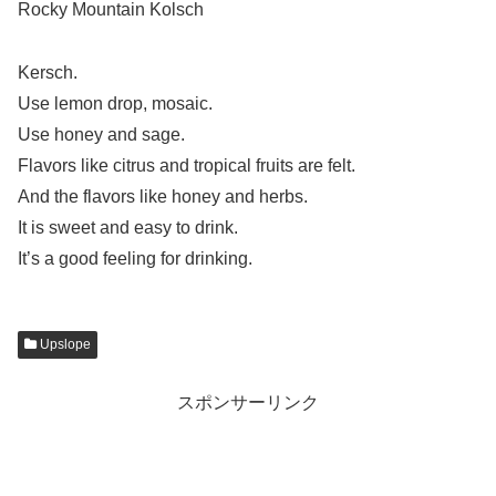
Rocky Mountain Kolsch
Kersch.
Use lemon drop, mosaic.
Use honey and sage.
Flavors like citrus and tropical fruits are felt.
And the flavors like honey and herbs.
It is sweet and easy to drink.
It’s a good feeling for drinking.
Upslope
スポンサーリンク