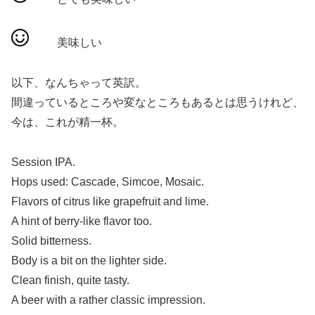
美味しい
以下、なんちゃって英訳。
間違っているところや変なところもあるとは思うけれど、
今は、これが精一杯。
Session IPA.
Hops used: Cascade, Simcoe, Mosaic.
Flavors of citrus like grapefruit and lime.
A hint of berry-like flavor too.
Solid bitterness.
Body is a bit on the lighter side.
Clean finish, quite tasty.
A beer with a rather classic impression.